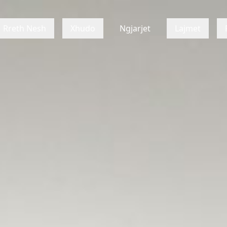
Rreth Nesh
Xhudo
Ngjarjet
Lajmet