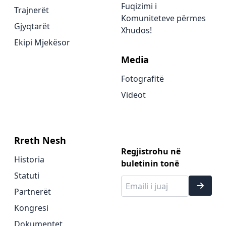
Fuqizimi i
Trajnerët
Komuniteteve përmes
Gjyqtarët
Xhudos!
Ekipi Mjekësor
Media
Fotografitë
Videot
Rreth Nesh
Regjistrohu në
Historia
buletinin tonë
Statuti
Partnerët
Kongresi
Dokumentet