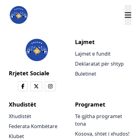
Lajmet
Lajmet e fundit
Deklaratat për shtyp
Rrjetet Sociale
Buletinet
Xhudistët
Programet
Xhudistët
Të gjitha programet
tona
Federata Kombëtare
Kosova, shtet i xhudos!
Klubet