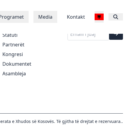
Regjistrohu në
Rreth Nesh
Programet
Media
Kontakt
buletinin tonë
Historia
Statuti
Partnerët
Kongresi
Dokumentet
Asambleja
erata e Xhudos së Kosovës. Të gjitha të drejtat e rezervuara..