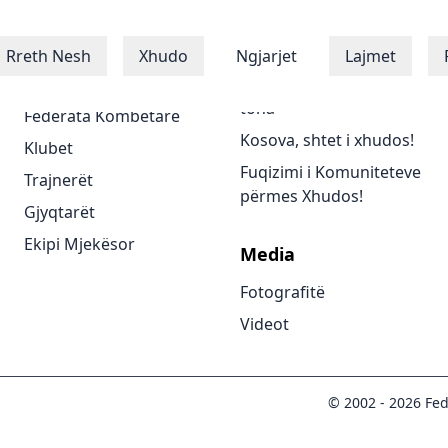
Xhudistët
Programet
Rreth Nesh
Xhudo
Ngjarjet
Lajmet
Xhudistët
Të gjitha programet
tona
Federata Kombëtare
Kosova, shtet i xhudos!
Klubet
Fuqizimi i Komuniteteve
Trajnerët
përmes Xhudos!
Gjyqtarët
Ekipi Mjekësor
Media
Fotografitë
Videot
© 2002 -
2026
Fed