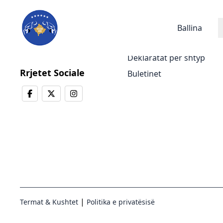
Lajmet
Ballina
Lajmet e fundit
Deklaratat për shtyp
Rrjetet Sociale
Buletinet
|
Termat & Kushtet
Politika e privatësisë