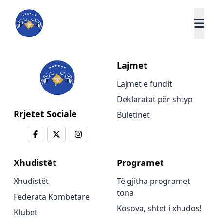
Lajmet
Lajmet e fundit
Deklaratat për shtyp
Rrjetet Sociale
Buletinet
Xhudistët
Programet
Xhudistët
Të gjitha programet
tona
Federata Kombëtare
Kosova, shtet i xhudos!
Klubet