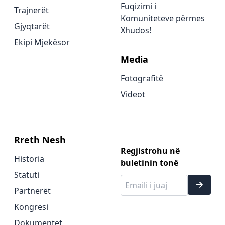
Fuqizimi i
Trajnerët
Komuniteteve përmes
Gjyqtarët
Xhudos!
Ekipi Mjekësor
Media
Fotografitë
Videot
Rreth Nesh
Regjistrohu në
Historia
buletinin tonë
Statuti
Partnerët
Kongresi
Dokumentet