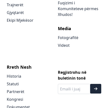
Fuqizimi i
Trajnerët
Komuniteteve përmes
Gjyqtarët
Xhudos!
Ekipi Mjekësor
Media
Fotografitë
Videot
Rreth Nesh
Regjistrohu në
Historia
buletinin tonë
Statuti
Partnerët
Kongresi
Dokumentet