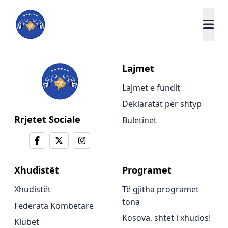
Lajmet
Lajmet e fundit
Deklaratat për shtyp
Rrjetet Sociale
Buletinet
Xhudistët
Programet
Xhudistët
Të gjitha programet
tona
Federata Kombëtare
Kosova, shtet i xhudos!
Klubet