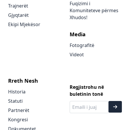
Fuqizimi i
Trajnerët
Komuniteteve përmes
Gjyqtarët
Xhudos!
Ekipi Mjekësor
Media
Fotografitë
Videot
Rreth Nesh
Regjistrohu në
Historia
buletinin tonë
Statuti
Partnerët
Kongresi
Dokumentet