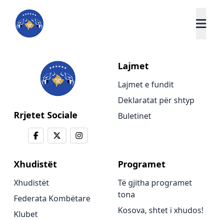
Lajmet
Lajmet e fundit
Deklaratat për shtyp
Rrjetet Sociale
Buletinet
Xhudistët
Programet
Xhudistët
Të gjitha programet
tona
Federata Kombëtare
Kosova, shtet i xhudos!
Klubet