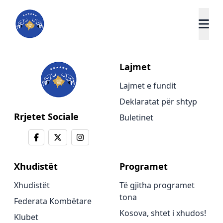
Lajmet
Lajmet e fundit
Deklaratat për shtyp
Rrjetet Sociale
Buletinet
Xhudistët
Programet
Xhudistët
Të gjitha programet
tona
Federata Kombëtare
Kosova, shtet i xhudos!
Klubet