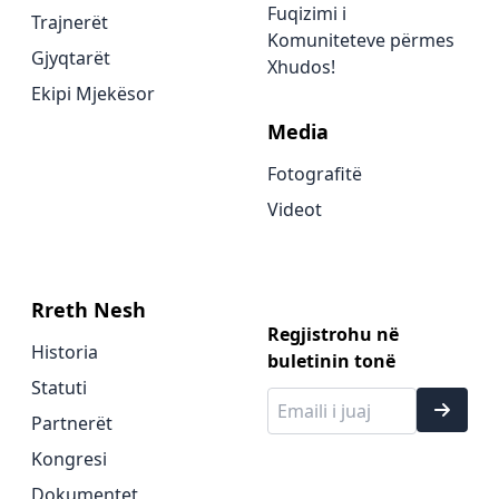
Fuqizimi i
Trajnerët
Komuniteteve përmes
Gjyqtarët
Xhudos!
Ekipi Mjekësor
Media
Fotografitë
Videot
Rreth Nesh
Regjistrohu në
Historia
buletinin tonë
Statuti
Partnerët
Kongresi
Dokumentet