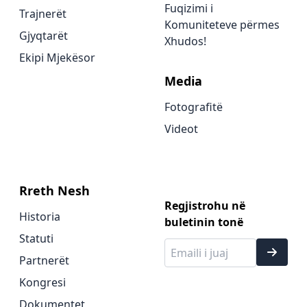
Fuqizimi i
Trajnerët
Komuniteteve përmes
Gjyqtarët
Xhudos!
Ekipi Mjekësor
Media
Fotografitë
Videot
Rreth Nesh
Regjistrohu në
Historia
buletinin tonë
Statuti
Partnerët
Kongresi
Dokumentet