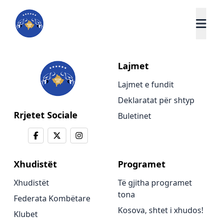
Lajmet
Lajmet e fundit
Deklaratat për shtyp
Rrjetet Sociale
Buletinet
Xhudistët
Programet
Xhudistët
Të gjitha programet
tona
Federata Kombëtare
Kosova, shtet i xhudos!
Klubet