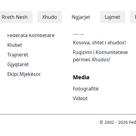
Xhudistët
Programet
Rreth Nesh
Xhudo
Ngjarjet
Lajmet
Xhudistët
Të gjitha programet
tona
Federata Kombëtare
Kosova, shtet i xhudos!
Klubet
Fuqizimi i Komuniteteve
Trajnerët
përmes Xhudos!
Gjyqtarët
Ekipi Mjekësor
Media
Fotografitë
Videot
© 2002 -
2026
Fed