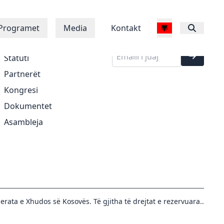
Regjistrohu në
Rreth Nesh
Programet
Media
Kontakt
buletinin tonë
Historia
Statuti
Partnerët
Kongresi
Dokumentet
Asambleja
erata e Xhudos së Kosovës. Të gjitha të drejtat e rezervuara..