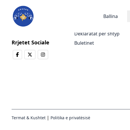
Lajmet
Ballina
Lajmet e fundit
Deklaratat për shtyp
Rrjetet Sociale
Buletinet
|
Termat & Kushtet
Politika e privatësisë