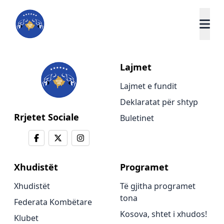
Lajmet
Lajmet e fundit
Deklaratat për shtyp
Rrjetet Sociale
Buletinet
Xhudistët
Programet
Xhudistët
Të gjitha programet
tona
Federata Kombëtare
Kosova, shtet i xhudos!
Klubet