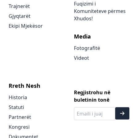
Fuqizimi i
Trajnerët
Komuniteteve përmes
Gjyqtarët
Xhudos!
Ekipi Mjekësor
Media
Fotografitë
Videot
Rreth Nesh
Regjistrohu në
Historia
buletinin tonë
Statuti
Partnerët
Kongresi
Dokumentet