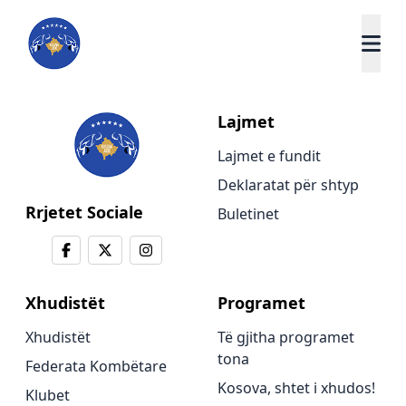
Lajmet
Lajmet e fundit
Deklaratat për shtyp
Rrjetet Sociale
Buletinet
Xhudistët
Programet
Xhudistët
Të gjitha programet
tona
Federata Kombëtare
Kosova, shtet i xhudos!
Klubet