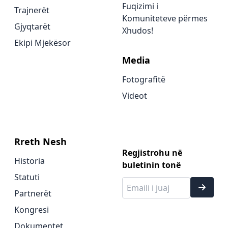
Fuqizimi i
Trajnerët
Komuniteteve përmes
Gjyqtarët
Xhudos!
Ekipi Mjekësor
Media
Fotografitë
Videot
Rreth Nesh
Regjistrohu në
Historia
buletinin tonë
Statuti
Partnerët
Kongresi
Dokumentet