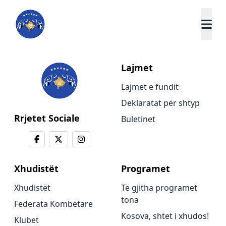
Lajmet
Lajmet e fundit
Deklaratat për shtyp
Rrjetet Sociale
Buletinet
Xhudistët
Programet
Xhudistët
Të gjitha programet
tona
Federata Kombëtare
Kosova, shtet i xhudos!
Klubet