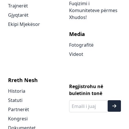
Fuqizimi i
Trajnerët
Komuniteteve përmes
Gjyqtarët
Xhudos!
Ekipi Mjekësor
Media
Fotografitë
Videot
Rreth Nesh
Regjistrohu në
Historia
buletinin tonë
Statuti
Partnerët
Kongresi
Dokumentet