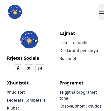
Lajmet
Lajmet e fundit
Deklaratat për shtyp
Rrjetet Sociale
Buletinet
Xhudistët
Programet
Xhudistët
Të gjitha programet
tona
Federata Kombëtare
Kosova, shtet i xhudos!
Klubet