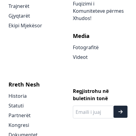
Fuqizimi i
Trajnerët
Komuniteteve përmes
Gjyqtarët
Xhudos!
Ekipi Mjekësor
Media
Fotografitë
Videot
Rreth Nesh
Regjistrohu në
Historia
buletinin tonë
Statuti
Partnerët
Kongresi
Dokumentet