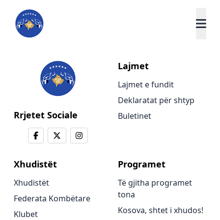
Lajmet
Lajmet e fundit
Deklaratat për shtyp
Rrjetet Sociale
Buletinet
Xhudistët
Programet
Xhudistët
Të gjitha programet
tona
Federata Kombëtare
Kosova, shtet i xhudos!
Klubet