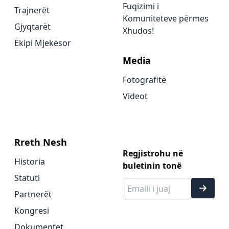
Fuqizimi i
Trajnerët
Komuniteteve përmes
Gjyqtarët
Xhudos!
Ekipi Mjekësor
Media
Fotografitë
Videot
Rreth Nesh
Regjistrohu në
Historia
buletinin tonë
Statuti
Partnerët
Kongresi
Dokumentet