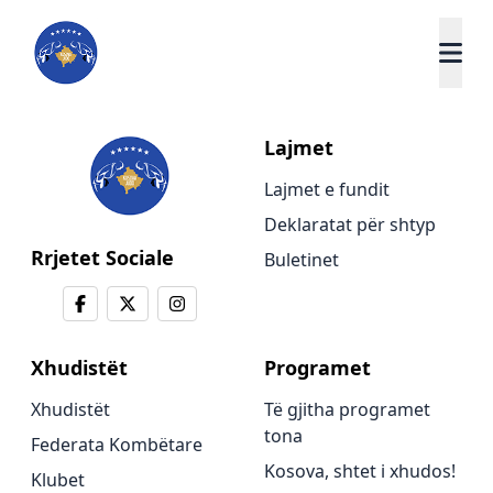
Lajmet
Lajmet e fundit
Deklaratat për shtyp
Rrjetet Sociale
Buletinet
Xhudistët
Programet
Xhudistët
Të gjitha programet
tona
Federata Kombëtare
Kosova, shtet i xhudos!
Klubet