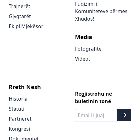
Fuqizimi i
Trajnerët
Komuniteteve përmes
Gjyqtarët
Xhudos!
Ekipi Mjekësor
Media
Fotografitë
Videot
Rreth Nesh
Regjistrohu në
Historia
buletinin tonë
Statuti
Partnerët
Kongresi
Dokumentet