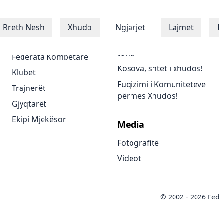
Xhudistët
Programet
Rreth Nesh
Xhudo
Ngjarjet
Lajmet
Xhudistët
Të gjitha programet
tona
Federata Kombëtare
Kosova, shtet i xhudos!
Klubet
Fuqizimi i Komuniteteve
Trajnerët
përmes Xhudos!
Gjyqtarët
Ekipi Mjekësor
Media
Fotografitë
Videot
© 2002 -
2026
Fed