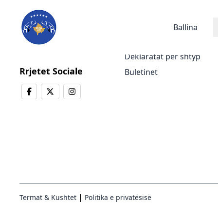
Lajmet
Ballina
Lajmet e fundit
Deklaratat për shtyp
Rrjetet Sociale
Buletinet
|
Termat & Kushtet
Politika e privatësisë