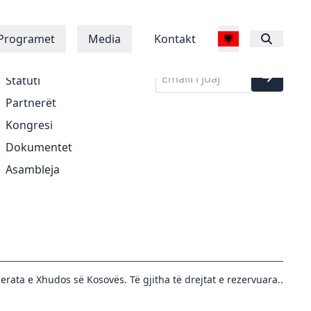
Regjistrohu në
Rreth Nesh
Programet
Media
Kontakt
buletinin tonë
Historia
Statuti
Partnerët
Kongresi
Dokumentet
Asambleja
erata e Xhudos së Kosovës. Të gjitha të drejtat e rezervuara..