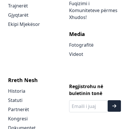
Fuqizimi i
Trajnerët
Komuniteteve përmes
Gjyqtarët
Xhudos!
Ekipi Mjekësor
Media
Fotografitë
Videot
Rreth Nesh
Regjistrohu në
Historia
buletinin tonë
Statuti
Partnerët
Kongresi
Dokumentet