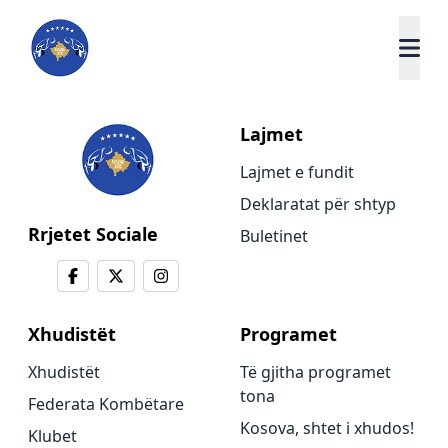
Lajmet
Lajmet e fundit
Deklaratat për shtyp
Rrjetet Sociale
Buletinet
Xhudistët
Programet
Xhudistët
Të gjitha programet
tona
Federata Kombëtare
Kosova, shtet i xhudos!
Klubet