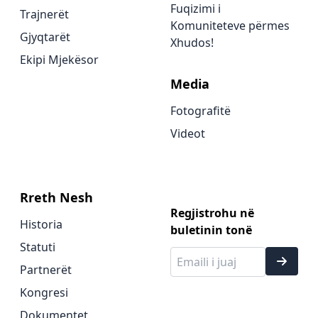
Fuqizimi i
Trajnerët
Komuniteteve përmes
Gjyqtarët
Xhudos!
Ekipi Mjekësor
Media
Fotografitë
Videot
Rreth Nesh
Regjistrohu në
Historia
buletinin tonë
Statuti
Partnerët
Kongresi
Dokumentet