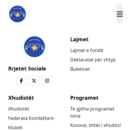
Lajmet
Lajmet e fundit
Deklaratat për shtyp
Rrjetet Sociale
Buletinet
Xhudistët
Programet
Xhudistët
Të gjitha programet
tona
Federata Kombëtare
Kosova, shtet i xhudos!
Klubet