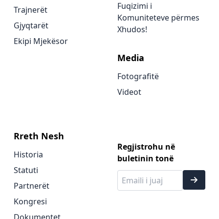
Fuqizimi i
Trajnerët
Komuniteteve përmes
Gjyqtarët
Xhudos!
Ekipi Mjekësor
Media
Fotografitë
Videot
Rreth Nesh
Regjistrohu në
Historia
buletinin tonë
Statuti
Partnerët
Kongresi
Dokumentet