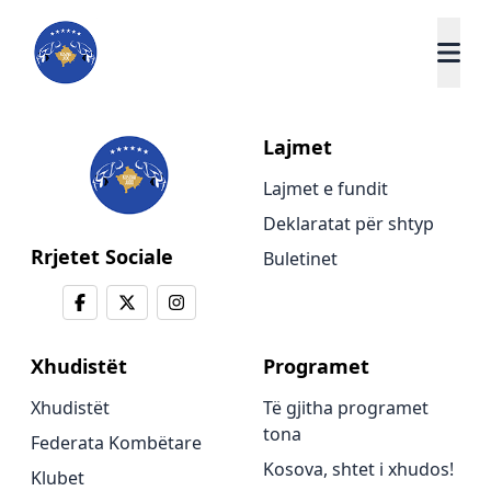
Lajmet
Lajmet e fundit
Deklaratat për shtyp
Rrjetet Sociale
Buletinet
Xhudistët
Programet
Xhudistët
Të gjitha programet
tona
Federata Kombëtare
Kosova, shtet i xhudos!
Klubet