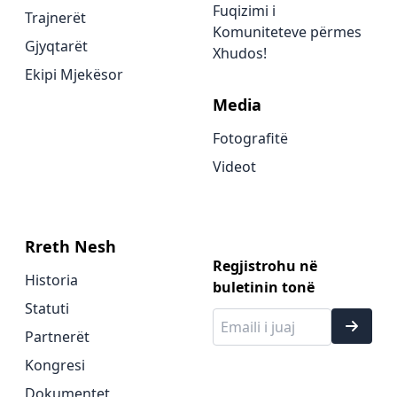
Fuqizimi i
Trajnerët
Komuniteteve përmes
Gjyqtarët
Xhudos!
Ekipi Mjekësor
Media
Fotografitë
Videot
Rreth Nesh
Regjistrohu në
Historia
buletinin tonë
Statuti
Partnerët
Kongresi
Dokumentet