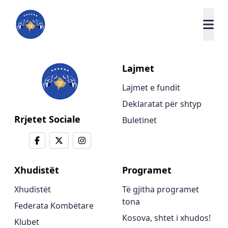
Lajmet
Lajmet e fundit
Deklaratat për shtyp
Rrjetet Sociale
Buletinet
Xhudistët
Programet
Xhudistët
Të gjitha programet
tona
Federata Kombëtare
Kosova, shtet i xhudos!
Klubet