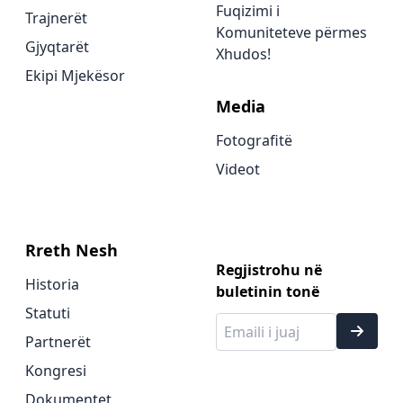
Fuqizimi i
Trajnerët
Komuniteteve përmes
Gjyqtarët
Xhudos!
Ekipi Mjekësor
Media
Fotografitë
Videot
Rreth Nesh
Regjistrohu në
Historia
buletinin tonë
Statuti
Partnerët
Kongresi
Dokumentet