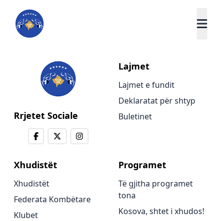
Lajmet
Lajmet e fundit
Deklaratat për shtyp
Rrjetet Sociale
Buletinet
Xhudistët
Programet
Xhudistët
Të gjitha programet
tona
Federata Kombëtare
Kosova, shtet i xhudos!
Klubet