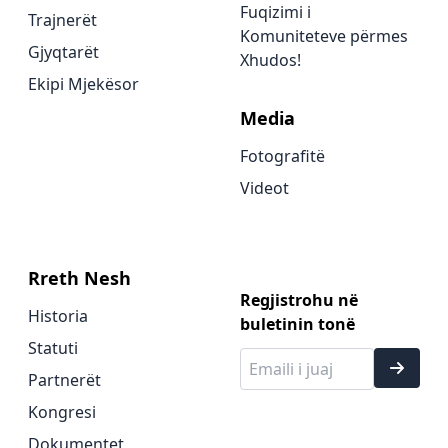
Fuqizimi i
Trajnerët
Komuniteteve përmes
Gjyqtarët
Xhudos!
Ekipi Mjekësor
Media
Fotografitë
Videot
Rreth Nesh
Regjistrohu në
Historia
buletinin tonë
Statuti
Partnerët
Kongresi
Dokumentet