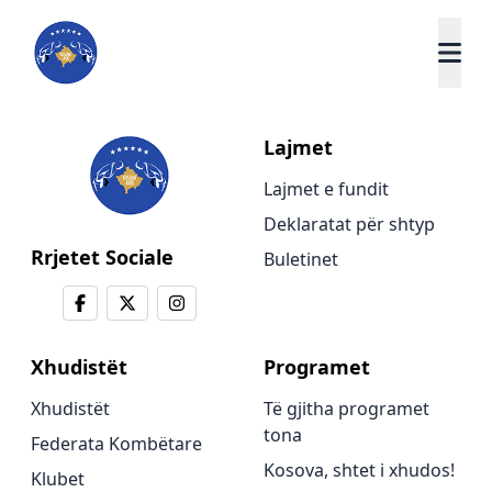
Lajmet
Lajmet e fundit
Deklaratat për shtyp
Rrjetet Sociale
Buletinet
Xhudistët
Programet
Xhudistët
Të gjitha programet
tona
Federata Kombëtare
Kosova, shtet i xhudos!
Klubet