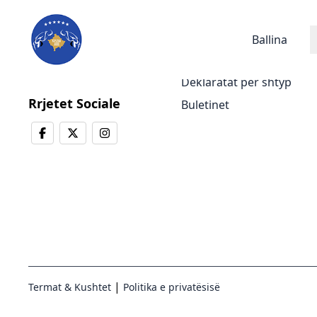
Lajmet
Ballina
Lajmet e fundit
Deklaratat për shtyp
Rrjetet Sociale
Buletinet
|
Termat & Kushtet
Politika e privatësisë