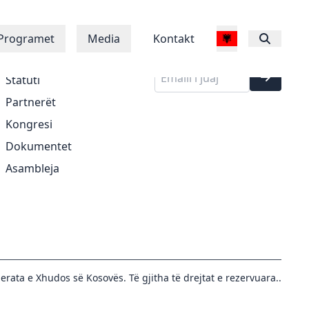
Regjistrohu në
Rreth Nesh
Programet
Media
Kontakt
buletinin tonë
Historia
Statuti
Partnerët
Kongresi
Dokumentet
Asambleja
erata e Xhudos së Kosovës. Të gjitha të drejtat e rezervuara..