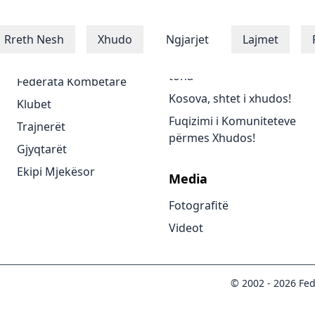
Xhudistët
Programet
Rreth Nesh
Xhudo
Ngjarjet
Lajmet
Xhudistët
Të gjitha programet
tona
Federata Kombëtare
Kosova, shtet i xhudos!
Klubet
Fuqizimi i Komuniteteve
Trajnerët
përmes Xhudos!
Gjyqtarët
Ekipi Mjekësor
Media
Fotografitë
Videot
© 2002 -
2026
Fed