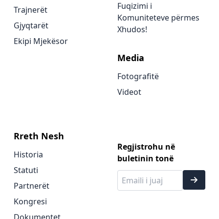
Fuqizimi i
Trajnerët
Komuniteteve përmes
Gjyqtarët
Xhudos!
Ekipi Mjekësor
Media
Fotografitë
Videot
Rreth Nesh
Regjistrohu në
Historia
buletinin tonë
Statuti
Partnerët
Kongresi
Dokumentet