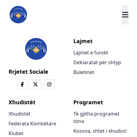
Lajmet
Lajmet e fundit
Deklaratat për shtyp
Rrjetet Sociale
Buletinet
Xhudistët
Programet
Xhudistët
Të gjitha programet
tona
Federata Kombëtare
Kosova, shtet i xhudos!
Klubet