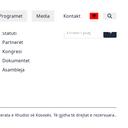
Regjistrohu në
Rreth Nesh
Programet
Media
Kontakt
buletinin tonë
Historia
Statuti
Partnerët
Kongresi
Dokumentet
Asambleja
erata e Xhudos së Kosovës. Të gjitha të drejtat e rezervuara..