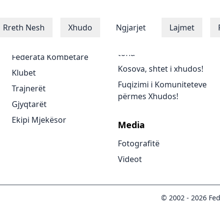
Xhudistët
Programet
Rreth Nesh
Xhudo
Ngjarjet
Lajmet
Xhudistët
Të gjitha programet
tona
Federata Kombëtare
Kosova, shtet i xhudos!
Klubet
Fuqizimi i Komuniteteve
Trajnerët
përmes Xhudos!
Gjyqtarët
Ekipi Mjekësor
Media
Fotografitë
Videot
© 2002 -
2026
Fed