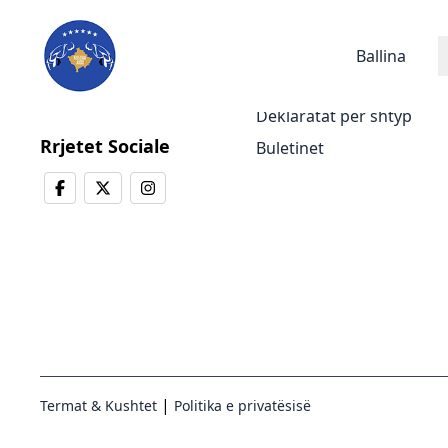
Lajmet
Ballina
Lajmet e fundit
Deklaratat për shtyp
Rrjetet Sociale
Buletinet
|
Termat & Kushtet
Politika e privatësisë