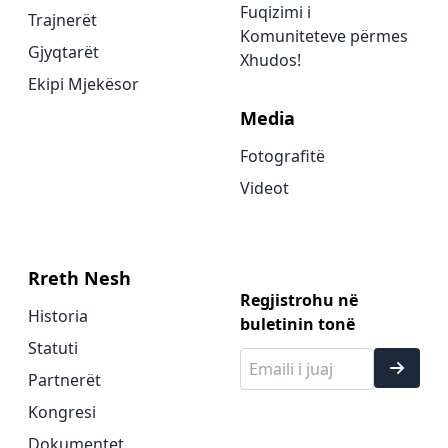
Fuqizimi i
Trajnerët
Komuniteteve përmes
Gjyqtarët
Xhudos!
Ekipi Mjekësor
Media
Fotografitë
Videot
Rreth Nesh
Regjistrohu në
Historia
buletinin tonë
Statuti
Partnerët
Kongresi
Dokumentet