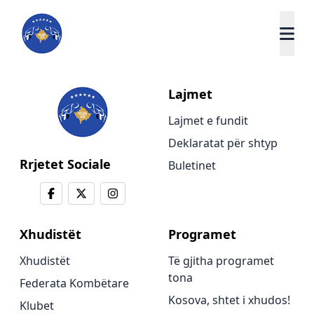
Lajmet
Lajmet e fundit
Deklaratat për shtyp
Rrjetet Sociale
Buletinet
Xhudistët
Programet
Xhudistët
Të gjitha programet
tona
Federata Kombëtare
Kosova, shtet i xhudos!
Klubet