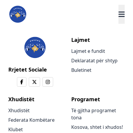
Lajmet
Lajmet e fundit
Deklaratat për shtyp
Rrjetet Sociale
Buletinet
Xhudistët
Programet
Xhudistët
Të gjitha programet
tona
Federata Kombëtare
Kosova, shtet i xhudos!
Klubet