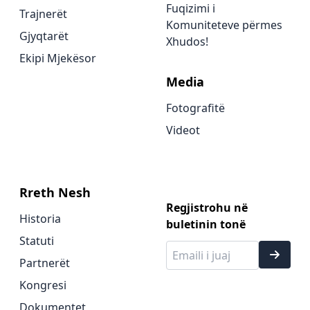
Fuqizimi i
Trajnerët
Komuniteteve përmes
Gjyqtarët
Xhudos!
Ekipi Mjekësor
Media
Fotografitë
Videot
Rreth Nesh
Regjistrohu në
Historia
buletinin tonë
Statuti
Partnerët
Kongresi
Dokumentet