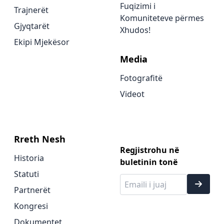
Fuqizimi i
Trajnerët
Komuniteteve përmes
Gjyqtarët
Xhudos!
Ekipi Mjekësor
Media
Fotografitë
Videot
Rreth Nesh
Regjistrohu në
Historia
buletinin tonë
Statuti
Partnerët
Kongresi
Dokumentet