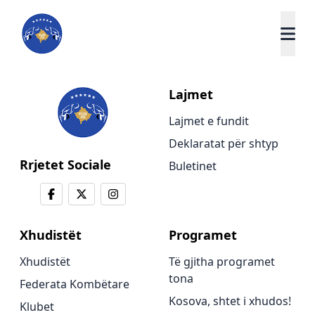
Lajmet
Lajmet e fundit
Deklaratat për shtyp
Rrjetet Sociale
Buletinet
Xhudistët
Programet
Xhudistët
Të gjitha programet
tona
Federata Kombëtare
Kosova, shtet i xhudos!
Klubet