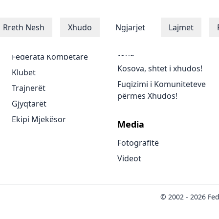
Xhudistët
Programet
Rreth Nesh
Xhudo
Ngjarjet
Lajmet
Xhudistët
Të gjitha programet
tona
Federata Kombëtare
Kosova, shtet i xhudos!
Klubet
Fuqizimi i Komuniteteve
Trajnerët
përmes Xhudos!
Gjyqtarët
Ekipi Mjekësor
Media
Fotografitë
Videot
© 2002 -
2026
Fed