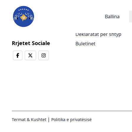
Lajmet
Ballina
Lajmet e fundit
Deklaratat për shtyp
Rrjetet Sociale
Buletinet
|
Termat & Kushtet
Politika e privatësisë