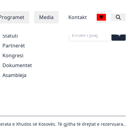
Regjistrohu në
Rreth Nesh
Programet
Media
Kontakt
buletinin tonë
Historia
Statuti
Partnerët
Kongresi
Dokumentet
Asambleja
erata e Xhudos së Kosovës. Të gjitha të drejtat e rezervuara..