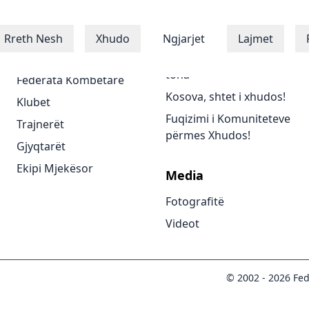
Xhudistët
Programet
Rreth Nesh
Xhudo
Ngjarjet
Lajmet
Xhudistët
Të gjitha programet
tona
Federata Kombëtare
Kosova, shtet i xhudos!
Klubet
Fuqizimi i Komuniteteve
Trajnerët
përmes Xhudos!
Gjyqtarët
Ekipi Mjekësor
Media
Fotografitë
Videot
© 2002 -
2026
Fed