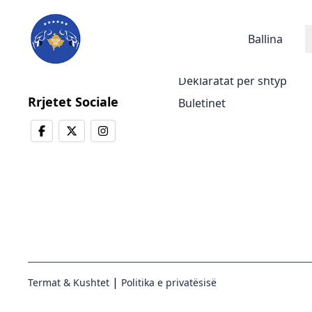
Lajmet
Ballina
Lajmet e fundit
Deklaratat për shtyp
Rrjetet Sociale
Buletinet
|
Termat & Kushtet
Politika e privatësisë