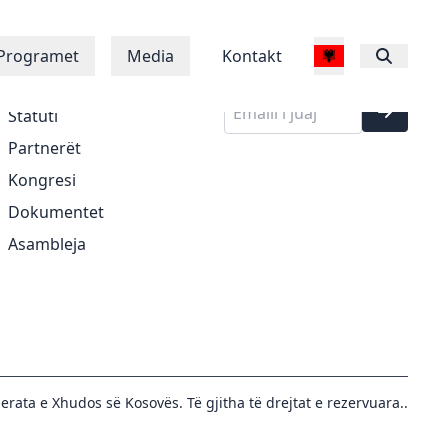
Regjistrohu në
Rreth Nesh
Programet
Media
Kontakt
buletinin tonë
Historia
Statuti
Partnerët
Kongresi
Dokumentet
Asambleja
erata e Xhudos së Kosovës. Të gjitha të drejtat e rezervuara..