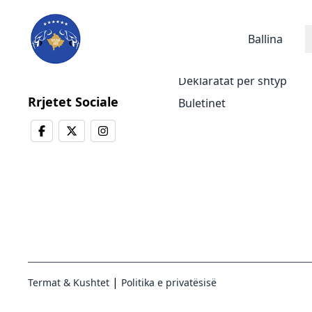
Lajmet
Ballina
Lajmet e fundit
Deklaratat për shtyp
Rrjetet Sociale
Buletinet
|
Termat & Kushtet
Politika e privatësisë