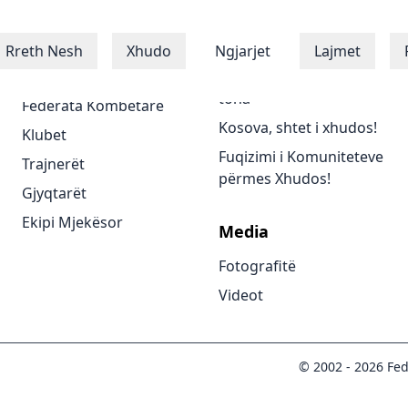
Xhudistët
Programet
Rreth Nesh
Xhudo
Ngjarjet
Lajmet
Xhudistët
Të gjitha programet
tona
Federata Kombëtare
Kosova, shtet i xhudos!
Klubet
Fuqizimi i Komuniteteve
Trajnerët
përmes Xhudos!
Gjyqtarët
Ekipi Mjekësor
Media
Fotografitë
Videot
© 2002 -
2026
Fed