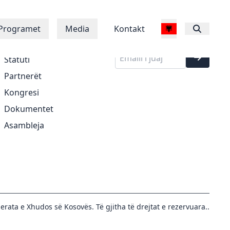
Regjistrohu në
Rreth Nesh
Programet
Media
Kontakt
buletinin tonë
Historia
Statuti
Partnerët
Kongresi
Dokumentet
Asambleja
erata e Xhudos së Kosovës. Të gjitha të drejtat e rezervuara..