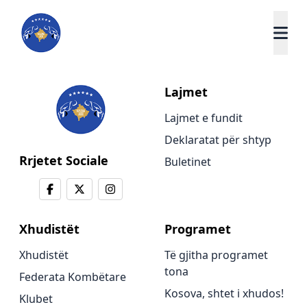
Lajmet
Lajmet e fundit
Deklaratat për shtyp
Rrjetet Sociale
Buletinet
Xhudistët
Programet
Xhudistët
Të gjitha programet
tona
Federata Kombëtare
Kosova, shtet i xhudos!
Klubet