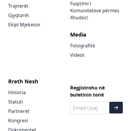
Fuqizimi i
Trajnerët
Komuniteteve përmes
Gjyqtarët
Xhudos!
Ekipi Mjekësor
Media
Fotografitë
Videot
Rreth Nesh
Regjistrohu në
Historia
buletinin tonë
Statuti
Partnerët
Kongresi
Dokumentet