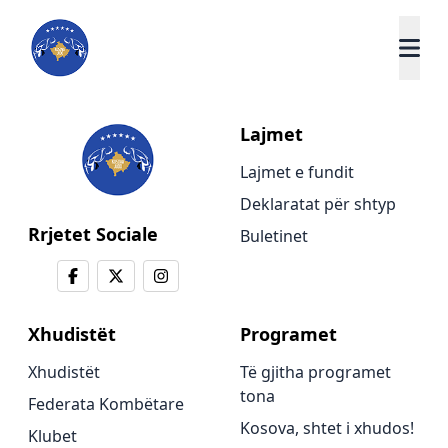
Lajmet
Lajmet e fundit
Deklaratat për shtyp
Rrjetet Sociale
Buletinet
Xhudistët
Programet
Xhudistët
Të gjitha programet
tona
Federata Kombëtare
Kosova, shtet i xhudos!
Klubet