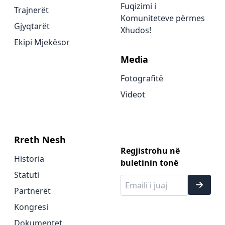
Fuqizimi i
Trajnerët
Komuniteteve përmes
Gjyqtarët
Xhudos!
Ekipi Mjekësor
Media
Fotografitë
Videot
Rreth Nesh
Regjistrohu në
Historia
buletinin tonë
Statuti
Partnerët
Kongresi
Dokumentet