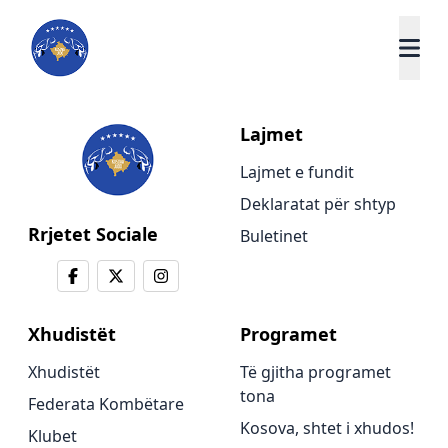
Lajmet
Lajmet e fundit
Deklaratat për shtyp
Rrjetet Sociale
Buletinet
Xhudistët
Programet
Xhudistët
Të gjitha programet
tona
Federata Kombëtare
Kosova, shtet i xhudos!
Klubet