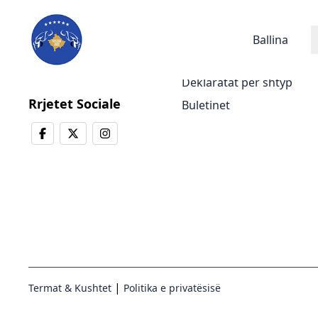
Lajmet
Ballina
Lajmet e fundit
Deklaratat për shtyp
Rrjetet Sociale
Buletinet
|
Termat & Kushtet
Politika e privatësisë