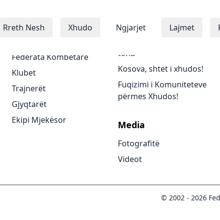
Xhudistët
Programet
Rreth Nesh
Xhudo
Ngjarjet
Lajmet
Xhudistët
Të gjitha programet
tona
Federata Kombëtare
Kosova, shtet i xhudos!
Klubet
Fuqizimi i Komuniteteve
Trajnerët
përmes Xhudos!
Gjyqtarët
Ekipi Mjekësor
Media
Fotografitë
Videot
© 2002 -
2026
Fed