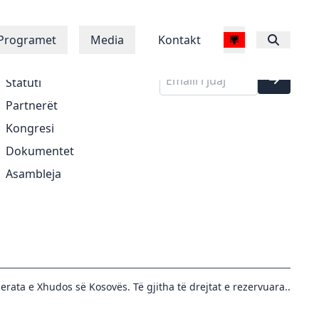
Regjistrohu në
Rreth Nesh
Programet
Media
Kontakt
buletinin tonë
Historia
Statuti
Partnerët
Kongresi
Dokumentet
Asambleja
erata e Xhudos së Kosovës. Të gjitha të drejtat e rezervuara..