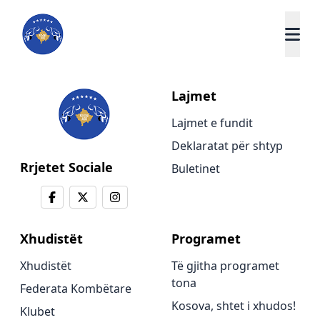
Lajmet
Lajmet e fundit
Deklaratat për shtyp
Rrjetet Sociale
Buletinet
Xhudistët
Programet
Xhudistët
Të gjitha programet
tona
Federata Kombëtare
Kosova, shtet i xhudos!
Klubet