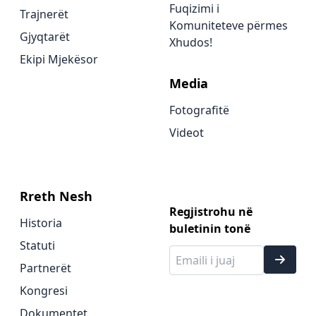
Fuqizimi i
Trajnerët
Komuniteteve përmes
Gjyqtarët
Xhudos!
Ekipi Mjekësor
Media
Fotografitë
Videot
Rreth Nesh
Regjistrohu në
Historia
buletinin tonë
Statuti
Partnerët
Kongresi
Dokumentet