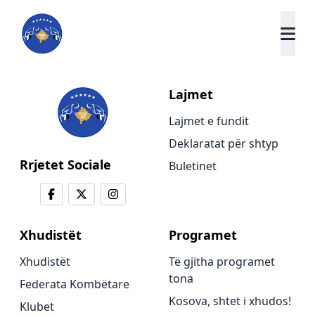
Lajmet
Lajmet e fundit
Deklaratat për shtyp
Rrjetet Sociale
Buletinet
Xhudistët
Programet
Xhudistët
Të gjitha programet
tona
Federata Kombëtare
Kosova, shtet i xhudos!
Klubet