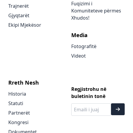
Fuqizimi i
Trajnerët
Komuniteteve përmes
Gjyqtarët
Xhudos!
Ekipi Mjekësor
Media
Fotografitë
Videot
Rreth Nesh
Regjistrohu në
Historia
buletinin tonë
Statuti
Partnerët
Kongresi
Dokumentet