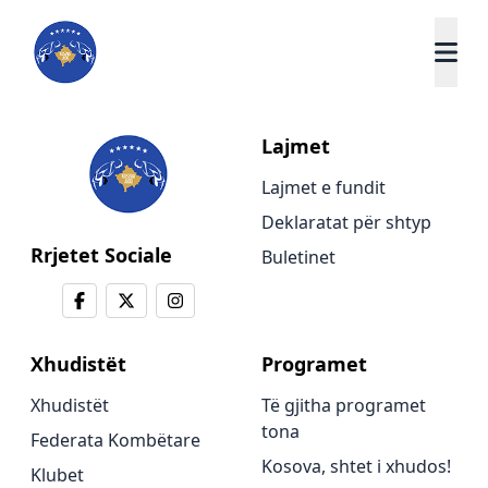
Lajmet
Lajmet e fundit
Deklaratat për shtyp
Rrjetet Sociale
Buletinet
Xhudistët
Programet
Xhudistët
Të gjitha programet
tona
Federata Kombëtare
Kosova, shtet i xhudos!
Klubet