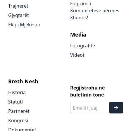
Fuqizimi i
Trajnerët
Komuniteteve përmes
Gjyqtarët
Xhudos!
Ekipi Mjekësor
Media
Fotografitë
Videot
Rreth Nesh
Regjistrohu në
Historia
buletinin tonë
Statuti
Partnerët
Kongresi
Dokumentet