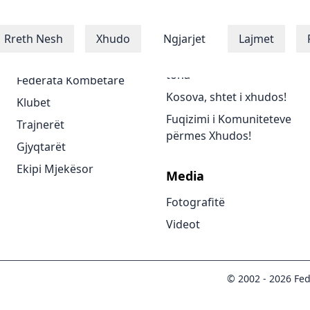
Xhudistët
Programet
Rreth Nesh
Xhudo
Ngjarjet
Lajmet
Xhudistët
Të gjitha programet
tona
Federata Kombëtare
Kosova, shtet i xhudos!
Klubet
Fuqizimi i Komuniteteve
Trajnerët
përmes Xhudos!
Gjyqtarët
Ekipi Mjekësor
Media
Fotografitë
Videot
© 2002 -
2026
Fed