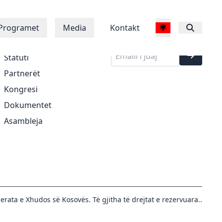
Regjistrohu në
Rreth Nesh
Programet
Media
Kontakt
buletinin tonë
Historia
Statuti
Partnerët
Kongresi
Dokumentet
Asambleja
erata e Xhudos së Kosovës. Të gjitha të drejtat e rezervuara..