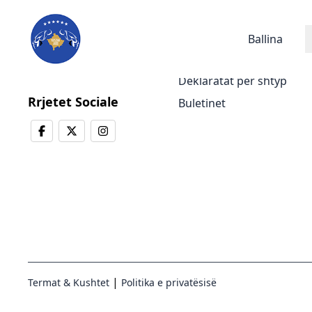
Lajmet
Ballina
Lajmet e fundit
Deklaratat për shtyp
Rrjetet Sociale
Buletinet
|
Termat & Kushtet
Politika e privatësisë