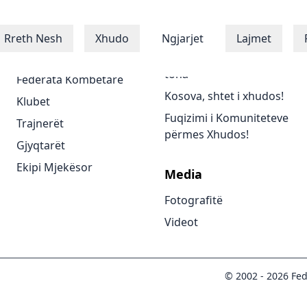
Xhudistët
Programet
Rreth Nesh
Xhudo
Ngjarjet
Lajmet
Xhudistët
Të gjitha programet
tona
Federata Kombëtare
Kosova, shtet i xhudos!
Klubet
Fuqizimi i Komuniteteve
Trajnerët
përmes Xhudos!
Gjyqtarët
Ekipi Mjekësor
Media
Fotografitë
Videot
© 2002 -
2026
Fed