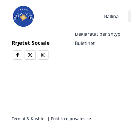
Lajmet
Ballina
Lajmet e fundit
Deklaratat për shtyp
Rrjetet Sociale
Buletinet
|
Termat & Kushtet
Politika e privatësisë