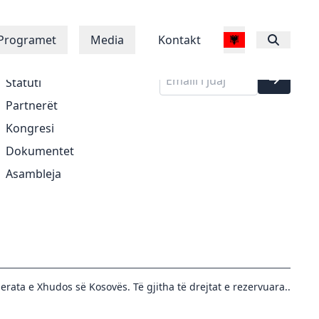
Regjistrohu në
Rreth Nesh
Programet
Media
Kontakt
buletinin tonë
Historia
Statuti
Partnerët
Kongresi
Dokumentet
Asambleja
erata e Xhudos së Kosovës. Të gjitha të drejtat e rezervuara..