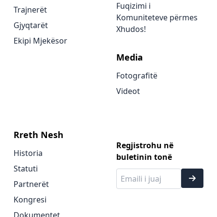
Fuqizimi i
Trajnerët
Komuniteteve përmes
Gjyqtarët
Xhudos!
Ekipi Mjekësor
Media
Fotografitë
Videot
Rreth Nesh
Regjistrohu në
Historia
buletinin tonë
Statuti
Partnerët
Kongresi
Dokumentet