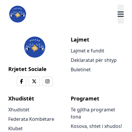
Lajmet
Lajmet e fundit
Deklaratat për shtyp
Rrjetet Sociale
Buletinet
Xhudistët
Programet
Xhudistët
Të gjitha programet
tona
Federata Kombëtare
Kosova, shtet i xhudos!
Klubet